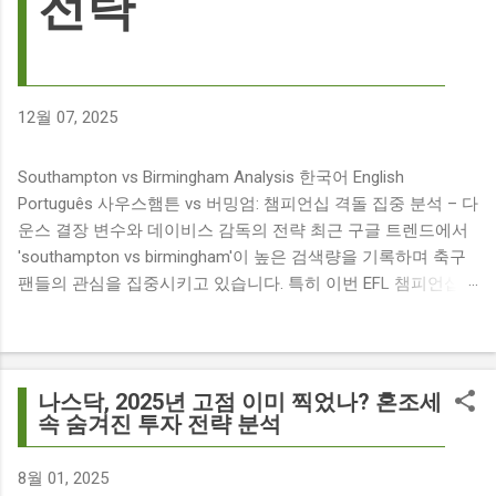
전략
12월 07, 2025
Southampton vs Birmingham Analysis 한국어 English
Português 사우스햄튼 vs 버밍엄: 챔피언십 격돌 집중 분석 – 다
운스 결장 변수와 데이비스 감독의 전략 최근 구글 트렌드에서
'southampton vs birmingham'이 높은 검색량을 기록하며 축구
팬들의 관심을 집중시키고 있습니다. 특히 이번 EFL 챔피언십
경기는 단순히 두 팀의 대결을 넘어, 여러 가지 흥미로운 요소들
이 얽혀 있어 더욱 뜨거운 관심을 받고 있습니다. 주요 뉴스 분
석: 핵심 쟁점 파악 이번 경기와 관련된 주요 뉴스를 살펴보면
다음과 같습니다. The 9 players set to miss Southampton v
나스닥, 2025년 고점 이미 찍었나? 혼조세
Birmingham City ft £7m striker Damion Downs : 사우스햄튼과
속 숨겨진 투자 전략 분석
버밍엄 시티 경기에서 총 9명의 선수가 결장할 예정이며, 특히
700만 파운드 스트라이커 데미언 다운스의 결장은 사우스햄튼
8월 01, 2025
에게 큰 타격이 될 것으로 보입니다. Southampton vs