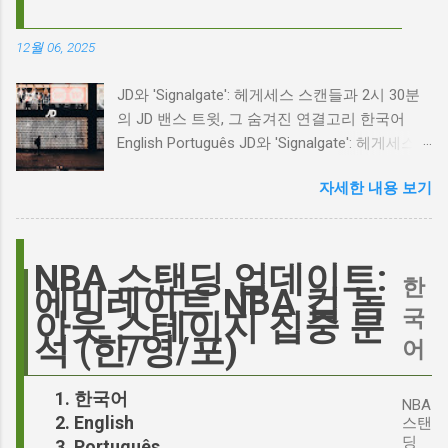
계는 마고 로비의 <폭풍의 언덕> 리메이크 소식
으로 뜨거웠습니다. 특히, 제이콥 엘로디가 히스
12월 06, 2025
클리프 역을 맡는다는 소식에 많은 팬들이 환호
하는 동시에 우려를 표했습니다. 일부에서는 엘
JD와 'Signalgate': 헤게세스 스캔들과 2시 30분
로디의 이미지가 원작 속 히스클리프와는 다소
의 JD 밴스 트윗, 그 숨겨진 연결고리 한국어
거리가 있다는 의견을 제시하며 캐스팅에 대한
English Português JD와 'Signalgate': 헤게세스
논쟁이 불붙었습니다. 마고 로비는 캐스팅에 대
스캔들과 2시 30분의 JD 밴스 트윗, 그 숨겨진
한 비판에 대해 "기다려 보세요. 믿으세요. 분명
자세한 내용 보기
연결고리 오늘의 구글 트렌드 인기 검색어 'jd'는
만족하실 겁니다"라며 자신감을 드러냈지만, 논
단순히 두 글자의 약자가 아닙니다. 최근 미국
란은 쉽게 가라앉지 않았습니다. 최대100%세일
정치권과 미디어에서 뜨거운 감자로 떠오른
오늘의 특가 이러한 캐스팅 논쟁은 단순히 배우
'Signalgate' 스캔들과 깊숙이 연결되어 있습니
NBA 스탠딩 업데이트:
의 이미지가 원작과 부합하는지 여부를 넘어, 우
한
다. 폭스뉴스 진행자 피트 헤게세스(Pete
에미레이트 NBA 컵 녹
리가 '히스클리프'라는 인물에게 기대하는 바가
Hegseth)를 중심으로 벌어진 이 스캔들은 예상
국
아웃 스테이지 집중 분
무엇인지, 그리고 배우가 그 기대를 어떻게 충족
치 못한 인물, JD 밴스(JD Vance)의 이름까지 소
석 (한/영/포)
어
시킬 수 있는지에 대한 근본적인 질문을 던집니
환하며 파장을 일으키고 있습니다. 왜 'jd'가 갑자
다. 다니엘 데이 루이스, '진정성'의 대명사 이 지
기 트렌드가 되었을까요? 그리고 이 모든 사건
한국어
점에서 다니엘 데이 루이스의 이름이 등장하는
NBA
들이 어떻게 얽혀있는 것일까요? 최대100%세일
English
것은 결코 우연이 아닙니다. 그는 '메소드 연
스탠
오늘의 특가 'Signalgate' 스캔들: 피트 헤게세스
딩
Português
기'의 극한을 보여주는 배우로서, 맡는 역할마다