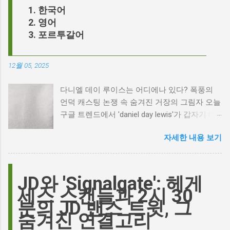
한국어
영어
포르투갈어
12월 05, 2025
다니엘 데이 루이스는 어디에나 있다? 폭풍의
언덕 캐스팅 논쟁 속 숨겨진 거장의 그림자 오늘
구글 트렌드에서 'daniel day lewis'가 갑자기 떠
오른 이유는 무엇일까요? 은퇴한 연기 거장의
자세한 내용 보기
이름이 왜 다시 사람들의 입에 오르내리는 걸까
요? 표면적으로는 마고 로비가 제작하고 주연을
맡은 새로운 <폭풍의 언덕> 영화의 캐스팅 논란
이 그 시작입니다. 하지만 그 이면에는 '연기'라
JD와 'Signalgate': 헤게
는 예술에 대한 깊은 갈망과, 완벽주의를 향한
세스 스캔들과 2시 30
끊임없는 열망이 숨겨져 있습니다. Photo by
분의 JD 밴스 트윗, 그
Plufow Le Studio on Unsplash 폭풍의 언덕, 그
숨겨진 연결고리
리고 캐스팅 논쟁의 불씨 최근 몇 주 동안 영화