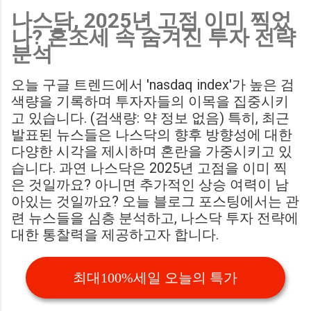
나스닥, 2025년 고점 이미 찍었
Birmingham City LIVE Score Updates in EFL Championship
나? 혼조세 속 숨겨진 투자 전략
Match : 경기 당일 실시간 스코어 업데이트를 제공하는 뉴스로,
분석
팬들의 높은 관심도를 반영합니다. Chris Davies: Birmingham
City boss says his side have to try to "be themselves" away
오늘 구글 트렌드에서 'nasdaq index'가 높은 검
from home : 버밍엄 시티의 크리스 데이비스 감독은 원정 경기
색량을 기록하며 투자자들의 이목을 집중시키
에서 팀 고유의 색깔을 유지하는 것이 중요하다고 강조했습니
고 있습니다. (검색량: 약 정보 없음) 특히, 최근
다. ...
발표된 뉴스들은 나스닥의 향후 방향성에 대한
다양한 시각을 제시하며 혼란을 가중시키고 있
습니다. 과연 나스닥은 2025년 고점을 이미 찍
은 것일까요? 아니면 추가적인 상승 여력이 남
아있는 것일까요? 오늘 블로그 포스팅에서는 관
련 뉴스들을 심층 분석하고, 나스닥 투자 전략에
대한 통찰력을 제공하고자 합니다.
최대100%세일 오늘의 특가