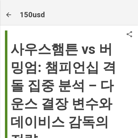
기본 콘텐츠로 건너뛰기
150usd
사우스햄튼 vs 버
밍엄: 챔피언십 격
돌 집중 분석 – 다
운스 결장 변수와
데이비스 감독의