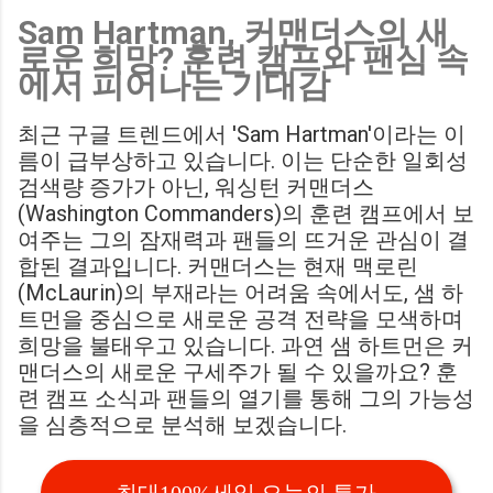
Sam Hartman, 커맨더스의 새
Birmingham City LIVE Score Updates in EFL Championship
로운 희망? 훈련 캠프와 팬심 속
Match : 경기 당일 실시간 스코어 업데이트를 제공하는 뉴스로,
에서 피어나는 기대감
팬들의 높은 관심도를 반영합니다. Chris Davies: Birmingham
City boss says his side have to try to "be themselves" away
최근 구글 트렌드에서 'Sam Hartman'이라는 이
from home : 버밍엄 시티의 크리스 데이비스 감독은 원정 경기
름이 급부상하고 있습니다. 이는 단순한 일회성
에서 팀 고유의 색깔을 유지하는 것이 중요하다고 강조했습니
검색량 증가가 아닌, 워싱턴 커맨더스
다. ...
(Washington Commanders)의 훈련 캠프에서 보
여주는 그의 잠재력과 팬들의 뜨거운 관심이 결
합된 결과입니다. 커맨더스는 현재 맥로린
(McLaurin)의 부재라는 어려움 속에서도, 샘 하
트먼을 중심으로 새로운 공격 전략을 모색하며
희망을 불태우고 있습니다. 과연 샘 하트먼은 커
맨더스의 새로운 구세주가 될 수 있을까요? 훈
련 캠프 소식과 팬들의 열기를 통해 그의 가능성
을 심층적으로 분석해 보겠습니다.