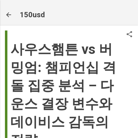
기본 콘텐츠로 건너뛰기
150usd
사우스햄튼 vs 버
밍엄: 챔피언십 격
돌 집중 분석 – 다
운스 결장 변수와
데이비스 감독의