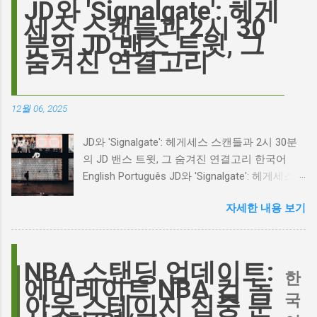
이 그 시작입니다. 하지만 그 이면에는 '연기'라
JD와 'Signalgate': 헤게
는 예술에 대한 깊은 갈망과, 완벽주의를 향한
세스 스캔들과 2시 30
끊임없는 열망이 숨겨져 있습니다. Photo by
분의 JD 밴스 트윗, 그
Plufow Le Studio on Unsplash 폭풍의 언덕, 그
숨겨진 연결고리
리고 캐스팅 논쟁의 불씨 최근 몇 주 동안 영화
계는 마고 로비의 <폭풍의 언덕> 리메이크 소식
으로 뜨거웠습니다. 특히, 제이콥 엘로디가 히스
12월 06, 2025
클리프 역을 맡는다는 소식에 많은 팬들이 환호
하는 동시에 우려를 표했습니다. 일부에서는 엘
JD와 'Signalgate': 헤게세스 스캔들과 2시 30분
로디의 이미지가 원작 속 히스클리프와는 다소
의 JD 밴스 트윗, 그 숨겨진 연결고리 한국어
거리가 있다는 의견을 제시하며 캐스팅에 대한
English Português JD와 'Signalgate': 헤게세스
논쟁이 불붙었습니다. 마고 로비는 캐스팅에 대
스캔들과 2시 30분의 JD 밴스 트윗, 그 숨겨진
한 비판에 대해 "기다려 보세요. 믿으세요. 분명
자세한 내용 보기
연결고리 오늘의 구글 트렌드 인기 검색어 'jd'는
만족하실 겁니다"라며 자신감을 드러냈지만, 논
단순히 두 글자의 약자가 아닙니다. 최근 미국
란은 쉽게 가라앉지 않았습니다. 최대100%세일
정치권과 미디어에서 뜨거운 감자로 떠오른
오늘의 특가 이러한 캐스팅 논쟁은 단순히 배우
'Signalgate' 스캔들과 깊숙이 연결되어 있습니
NBA 스탠딩 업데이트:
의 이미지가 원작과 부합하는지 여부를 넘어, 우
한
다. 폭스뉴스 진행자 피트 헤게세스(Pete
에미레이트 NBA 컵 녹
리가 '히스클리프'라는 인물에게 기대하는 바가
Hegseth)를 중심으로 벌어진 이 스캔들은 예상
국
아웃 스테이지 집중 분
무엇인지, 그리고 배우가 그 기대를 어떻게 충족
치 못한 인물, JD 밴스(JD Vance)의 이름까지 소