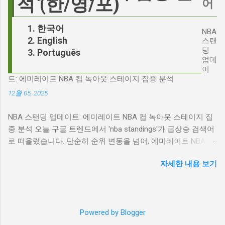
석 (한/영/포)
어
시킬 수 있는지에 대한 근본적인 질문을 던집니
환하며 파장을 일으키고 있습니다. 왜 'jd'가 갑자
다. 다니엘 데이 루이스, '진정성'의 대명사 이 지
기 트렌드가 되었을까요? 그리고 이 모든 사건
한국어
점에서 다니엘 데이 루이스의 이름이 등장하는
NBA
들이 어떻게 얽혀있는 것일까요? 최대100%세일
English
것은 결코 우연이 아닙니다. 그는 '메소드 연
스탠
오늘의 특가 'Signalgate' 스캔들: 피트 헤게세스
딩
Português
기'의 극한을 보여주는 배우로서, 맡는 역할마다
의 그림자 먼저 'Signalgate' 스캔들의 핵심 인물
업데
완벽하게 몰입하여 실제 인물과 구분이 어려울
인 피트 헤게세스부터 살펴봐야 합니다. 최근 공
이
정도의 연기를 선보였습니다. <나의 왼발>에서
트: 에미레이트 NBA 컵 녹아웃 스테이지 집중 분석
개된 국방부 감사 보고서에 따르면, 헤게세스는
는 뇌성마비 장애인으로, <데어 윌 비 블러드>에
개인적인 용도로 군용 신호 장비를 부적절하게
12월 05, 2025
서는 탐욕스...
사용한 혐의를 받고 있습니다. 보고서는 헤게세
NBA 스탠딩 업데이트: 에미레이트 NBA 컵 녹아웃 스테이지 집
스의 행위가 윤리적으로 심각한 문제를 야기하
중 분석 오늘 구글 트렌드에서 'nba standings'가 급상승 검색어
며, 군의 명예를 훼손할 수 있다고 지적합니다.
로 떠올랐습니다. 단순히 순위 변동을 넘어, 에미레이트 NBA 컵
Photo by Samuel Regan-Asante on Unsplash
의 녹아웃 스테이지 진출 팀 확정과 맞물려 더욱 뜨거운 관심을
JD 밴스의 심야 트윗: 스캔들의 또 다른 불씨 문
자세한 내용 보기
받고 있습니다. 이번 포스팅에서는 NBA 컵 녹아웃 스테이지 관
제는 여기서 끝나지 않았습니다. 스캔들이 터진
련 주요 뉴스를 분석하고, 현재 NBA 판도를 짚어보겠습니다. 에
직후, JD 밴스가 새벽 2시 30분에 헤게세스의
미레이트 NBA 컵 녹아웃 스테이지: 놓쳐서는 안 될 빅 매치들
'Signalgate' 그룹에 문자를 보낸 사실이 드러나
최근 발표된 에미레이트 NBA 컵 녹아웃 스테이지 대진표는 팬
면서 논란은 더욱 증폭되었습니다. 벤스의 메시
Powered by Blogger
들의 기대감을 고조시키고 있습니다. "Emirates NBA Cup
지 내용은 정확히 알려지지 않았지만, 그의 ...