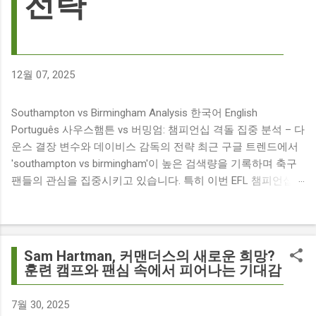
전략
12월 07, 2025
Southampton vs Birmingham Analysis 한국어 English
Português 사우스햄튼 vs 버밍엄: 챔피언십 격돌 집중 분석 – 다
운스 결장 변수와 데이비스 감독의 전략 최근 구글 트렌드에서
'southampton vs birmingham'이 높은 검색량을 기록하며 축구
팬들의 관심을 집중시키고 있습니다. 특히 이번 EFL 챔피언십
경기는 단순히 두 팀의 대결을 넘어, 여러 가지 흥미로운 요소들
이 얽혀 있어 더욱 뜨거운 관심을 받고 있습니다. 주요 뉴스 분
석: 핵심 쟁점 파악 이번 경기와 관련된 주요 뉴스를 살펴보면
다음과 같습니다. The 9 players set to miss Southampton v
Sam Hartman, 커맨더스의 새로운 희망?
Birmingham City ft £7m striker Damion Downs : 사우스햄튼과
훈련 캠프와 팬심 속에서 피어나는 기대감
버밍엄 시티 경기에서 총 9명의 선수가 결장할 예정이며, 특히
700만 파운드 스트라이커 데미언 다운스의 결장은 사우스햄튼
7월 30, 2025
에게 큰 타격이 될 것으로 보입니다. Southampton vs