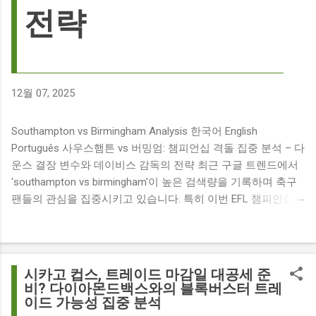
전략
12월 07, 2025
Southampton vs Birmingham Analysis 한국어 English
Português 사우스햄튼 vs 버밍엄: 챔피언십 격돌 집중 분석 – 다
운스 결장 변수와 데이비스 감독의 전략 최근 구글 트렌드에서
'southampton vs birmingham'이 높은 검색량을 기록하며 축구
팬들의 관심을 집중시키고 있습니다. 특히 이번 EFL 챔피언십
경기는 단순히 두 팀의 대결을 넘어, 여러 가지 흥미로운 요소들
이 얽혀 있어 더욱 뜨거운 관심을 받고 있습니다. 주요 뉴스 분
석: 핵심 쟁점 파악 이번 경기와 관련된 주요 뉴스를 살펴보면
다음과 같습니다. The 9 players set to miss Southampton v
시카고 컵스, 트레이드 마감일 대공세 준
Birmingham City ft £7m striker Damion Downs : 사우스햄튼과
비? 다이아몬드백스와의 블록버스터 트레
이드 가능성 집중 분석
버밍엄 시티 경기에서 총 9명의 선수가 결장할 예정이며, 특히