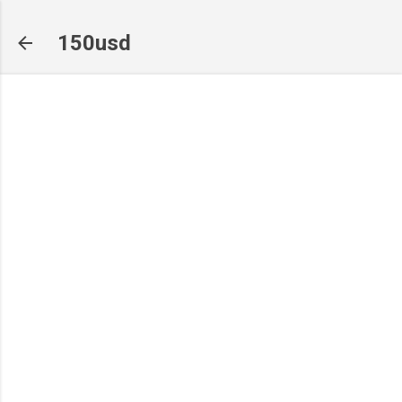
기본 콘텐츠로 건너뛰기
150usd