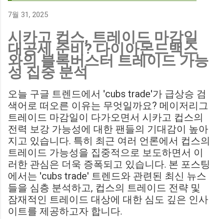
700만 파운드 스트라이커 데미언 다운스의 결장은 사우스햄튼
에게 큰 타격이 될 것으로 보입니다. Southampton vs
7월 31, 2025
Birmingham City LIVE Score Updates in EFL Championship
시카고 컵스, 트레이드 마감일
Match : 경기 당일 실시간 스코어 업데이트를 제공하는 뉴스로,
대공세 준비? 다이아몬드백스
팬들의 높은 관심도를 반영합니다. Chris Davies: Birmingham
와의 블록버스터 트레이드 가능
City boss says his side have to try to "be themselves" away
성 집중 분석
from home : 버밍엄 시티의 크리스 데이비스 감독은 원정 경기
에서 팀 고유의 색깔을 유지하는 것이 중요하다고 강조했습니
오늘 구글 트렌드에서 'cubs trade'가 급상승 검
다. ...
색어로 떠오른 이유는 무엇일까요? 메이저리그
트레이드 마감일이 다가오면서 시카고 컵스의
전력 보강 가능성에 대한 팬들의 기대감이 높아
지고 있습니다. 특히 최근 여러 언론에서 컵스의
트레이드 가능성을 집중적으로 보도하면서 이
러한 관심은 더욱 증폭되고 있습니다. 본 포스팅
에서는 'cubs trade' 트렌드와 관련된 최신 뉴스
들을 심층 분석하고, 컵스의 트레이드 전략 및
잠재적인 트레이드 대상에 대한 심도 깊은 인사
이트를 제공하고자 합니다.