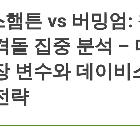
햄튼 vs 버밍엄:
격돌 집중 분석 –
장 변수와 데이비
전략