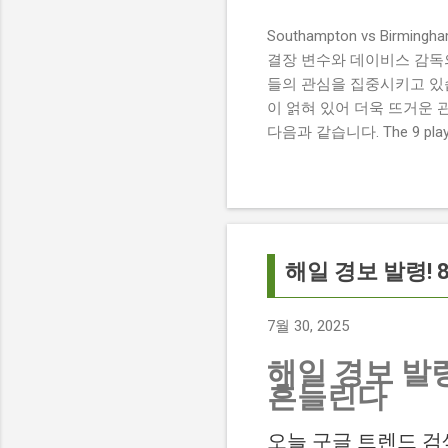
Southampton vs Birmi
결장 변수와 데이비스 감독의 전
들의 관심을 집중시키고 있습
이 얽혀 있어 더욱 뜨거운 
다음과 같습니다. The 9 players
버밍엄 시티 경기에서 총 9
튼에게 큰 타격이 될 것으로 보입니다. 
경기 당일 실시간 스코어 업데이
boss says his side ha
팀 고유의 색깔을 유지하는 
해일 경보 발령!
7월 30, 2025
해일 경보 발령
흔들린다
오늘 구글 트렌드 검색