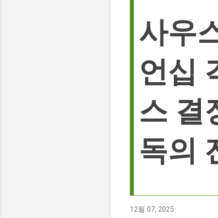
사우스
언십 
스 결
독의 
12월 07, 2025