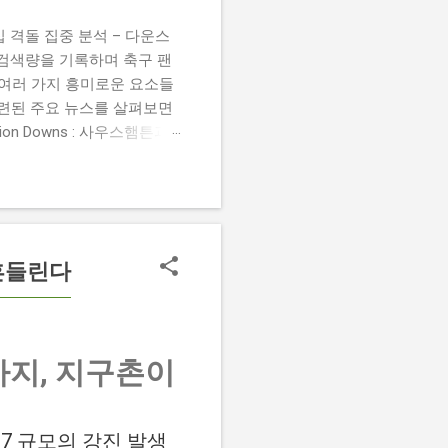
 챔피언십 격돌 집중 분석 – 다운스
높은 검색량을 기록하며 축구 팬
 여러 가지 흥미로운 요소들
관련된 주요 뉴스를 살펴보면
 Damion Downs : 사우스햄튼과
언 다운스의 결장은 사우스햄
L Championship Match :
 Birmingham City
 크리스 데이비스 감독은 원정 경기에서
 흔들린다
까지, 지구촌이
.7 규모의 강진 발생