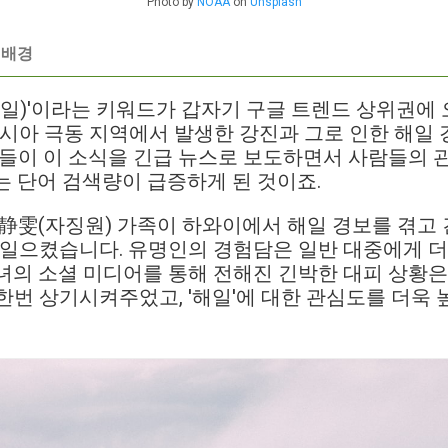
Photo by
NOAA
on
Unsplash
 배경
해일)'이라는 키워드가 갑자기 구글 트렌드 상위권에 
러시아 극동 지역에서 발생한 강진과 그로 인한 해일 
론들이 이 소식을 긴급 뉴스로 보도하면서 사람들의 
는 단어 검색량이 급증하게 된 것이죠.
贾静雯(자징원) 가족이 하와이에서 해일 경보를 겪고
 일으켰습니다. 유명인의 경험담은 일반 대중에게 더
녀의 소셜 미디어를 통해 전해진 긴박한 대피 상황은
한번 상기시켜주었고, '해일'에 대한 관심도를 더욱