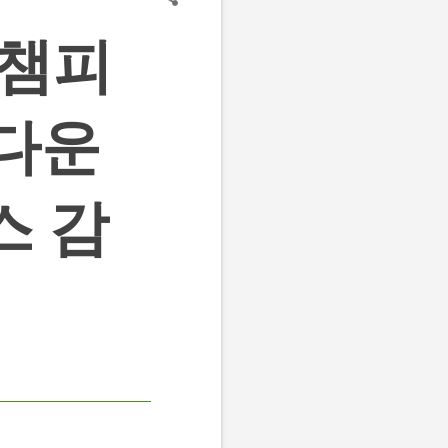
 챔피
 다운
스 감