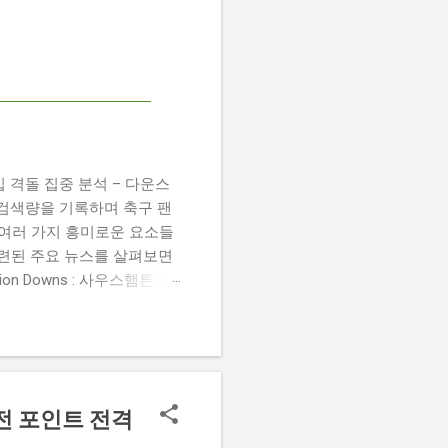
 챔피언십 격돌 집중 분석 – 다운스
높은 검색량을 기록하며 축구 팬
 여러 가지 흥미로운 요소들
관련된 주요 뉴스를 살펴보면
 Damion Downs : 사우스햄튼과
언 다운스의 결장은 사우스햄
L Championship Match :
 Birmingham City
 크리스 데이비스 감독은 원정 경기에서
전 포인트 전격