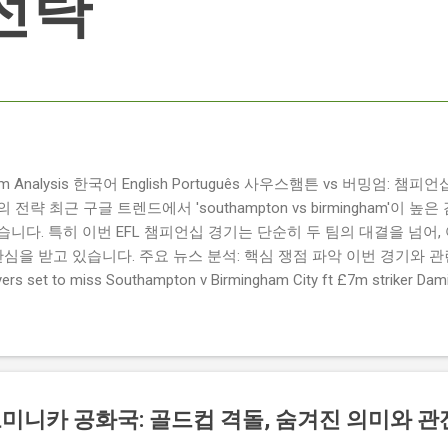
전략
ngham Analysis 한국어 English Português 사우스햄튼 vs 버밍엄:
략 최근 구글 트렌드에서 'southampton vs birmingham'이 
니다. 특히 이번 EFL 챔피언십 경기는 단순히 두 팀의 대결을 넘어,
관심을 받고 있습니다. 주요 뉴스 분석: 핵심 쟁점 파악 이번 경기와 
 set to miss Southampton v Birmingham City ft £7m striker
명의 선수가 결장할 예정이며, 특히 700만 파운드 스트라이커 데미
Southampton vs Birmingham City LIVE Score Updates in EF
트를 제공하는 뉴스로, 팬들의 높은 관심도를 반영합니다. Chris Davies:
ve to try to "be themselves" away from home : 버밍엄 시티의
것이 중요하다고 강조했습니다. ...
도미니카 공화국: 골드컵 격돌, 숨겨진 의미와 관