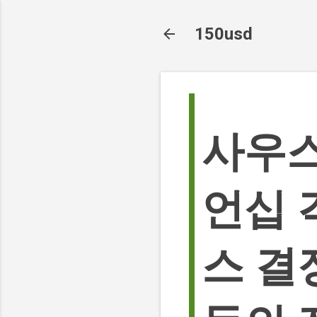
150usd
사우스
언십 
스 결