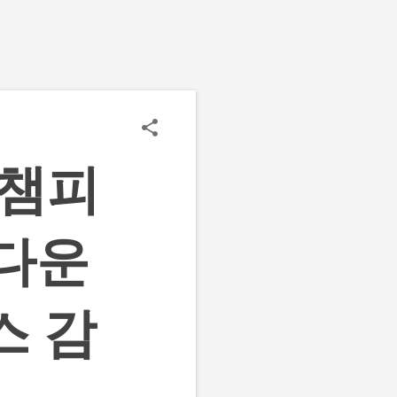
 챔피
 다운
스 감