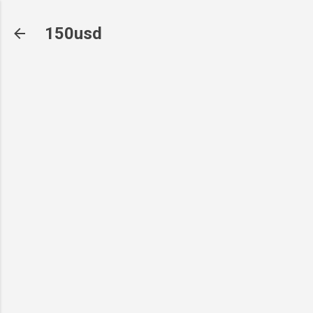
기본 콘텐츠로 건너뛰기
150usd