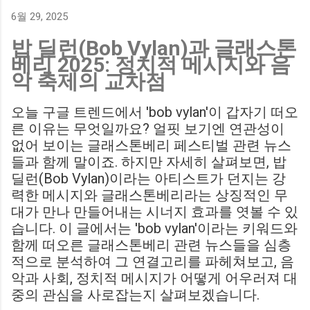
에게 큰 타격이 될 것으로 보입니다. Southampton vs
6월 29, 2025
Birmingham City LIVE Score Updates in EFL Championship
밥 딜런(Bob Vylan)과 글래스톤
Match : 경기 당일 실시간 스코어 업데이트를 제공하는 뉴스로,
베리 2025: 정치적 메시지와 음
팬들의 높은 관심도를 반영합니다. Chris Davies: Birmingham
악 축제의 교차점
City boss says his side have to try to "be themselves" away
from home : 버밍엄 시티의 크리스 데이비스 감독은 원정 경기
오늘 구글 트렌드에서 'bob vylan'이 갑자기 떠오
에서 팀 고유의 색깔을 유지하는 것이 중요하다고 강조했습니
른 이유는 무엇일까요? 얼핏 보기엔 연관성이
다. ...
없어 보이는 글래스톤베리 페스티벌 관련 뉴스
들과 함께 말이죠. 하지만 자세히 살펴보면, 밥
딜런(Bob Vylan)이라는 아티스트가 던지는 강
력한 메시지와 글래스톤베리라는 상징적인 무
대가 만나 만들어내는 시너지 효과를 엿볼 수 있
습니다. 이 글에서는 'bob vylan'이라는 키워드와
함께 떠오른 글래스톤베리 관련 뉴스들을 심층
적으로 분석하여 그 연결고리를 파헤쳐보고, 음
악과 사회, 정치적 메시지가 어떻게 어우러져 대
중의 관심을 사로잡는지 살펴보겠습니다.