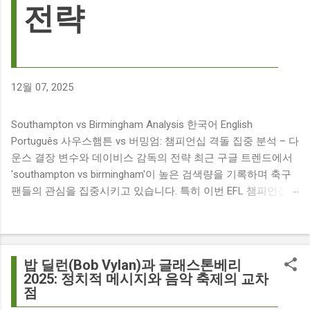
전략
12월 07, 2025
Southampton vs Birmingham Analysis 한국어 English
Português 사우스햄튼 vs 버밍엄: 챔피언십 격돌 집중 분석 – 다
운스 결장 변수와 데이비스 감독의 전략 최근 구글 트렌드에서
'southampton vs birmingham'이 높은 검색량을 기록하며 축구
팬들의 관심을 집중시키고 있습니다. 특히 이번 EFL 챔피언십
경기는 단순히 두 팀의 대결을 넘어, 여러 가지 흥미로운 요소들
이 얽혀 있어 더욱 뜨거운 관심을 받고 있습니다. 주요 뉴스 분
석: 핵심 쟁점 파악 이번 경기와 관련된 주요 뉴스를 살펴보면
다음과 같습니다. The 9 players set to miss Southampton v
밥 딜런(Bob Vylan)과 글래스톤베리
Birmingham City ft £7m striker Damion Downs : 사우스햄튼과
2025: 정치적 메시지와 음악 축제의 교차
점
버밍엄 시티 경기에서 총 9명의 선수가 결장할 예정이며, 특히
700만 파운드 스트라이커 데미언 다운스의 결장은 사우스햄튼