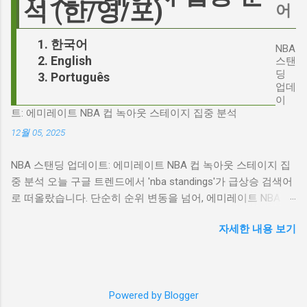
치 못한 인물, JD 밴스(JD Vance)의 이름까지 소
석 (한/영/포)
어
시킬 수 있는지에 대한 근본적인 질문을 던집니
환하며 파장을 일으키고 있습니다. 왜 'jd'가 갑자
다. 다니엘 데이 루이스, '진정성'의 대명사 이 지
기 트렌드가 되었을까요? 그리고 이 모든 사건
한국어
점에서 다니엘 데이 루이스의 이름이 등장하는
NBA
들이 어떻게 얽혀있는 것일까요? 최대100%세일
English
것은 결코 우연이 아닙니다. 그는 '메소드 연
스탠
오늘의 특가 'Signalgate' 스캔들: 피트 헤게세스
딩
Português
기'의 극한을 보여주는 배우로서, 맡는 역할마다
의 그림자 먼저 'Signalgate' 스캔들의 핵심 인물
업데
완벽하게 몰입하여 실제 인물과 구분이 어려울
인 피트 헤게세스부터 살펴봐야 합니다. 최근 공
이
정도의 연기를 선보였습니다. <나의 왼발>에서
트: 에미레이트 NBA 컵 녹아웃 스테이지 집중 분석
개된 국방부 감사 보고서에 따르면, 헤게세스는
는 뇌성마비 장애인으로, <데어 윌 비 블러드>에
개인적인 용도로 군용 신호 장비를 부적절하게
12월 05, 2025
서는 탐욕스...
사용한 혐의를 받고 있습니다. 보고서는 헤게세
NBA 스탠딩 업데이트: 에미레이트 NBA 컵 녹아웃 스테이지 집
스의 행위가 윤리적으로 심각한 문제를 야기하
중 분석 오늘 구글 트렌드에서 'nba standings'가 급상승 검색어
며, 군의 명예를 훼손할 수 있다고 지적합니다.
로 떠올랐습니다. 단순히 순위 변동을 넘어, 에미레이트 NBA 컵
Photo by Samuel Regan-Asante on Unsplash
의 녹아웃 스테이지 진출 팀 확정과 맞물려 더욱 뜨거운 관심을
JD 밴스의 심야 트윗: 스캔들의 또 다른 불씨 문
자세한 내용 보기
받고 있습니다. 이번 포스팅에서는 NBA 컵 녹아웃 스테이지 관
제는 여기서 끝나지 않았습니다. 스캔들이 터진
련 주요 뉴스를 분석하고, 현재 NBA 판도를 짚어보겠습니다. 에
직후, JD 밴스가 새벽 2시 30분에 헤게세스의
미레이트 NBA 컵 녹아웃 스테이지: 놓쳐서는 안 될 빅 매치들
'Signalgate' 그룹에 문자를 보낸 사실이 드러나
최근 발표된 에미레이트 NBA 컵 녹아웃 스테이지 대진표는 팬
면서 논란은 더욱 증폭되었습니다. 벤스의 메시
Powered by Blogger
들의 기대감을 고조시키고 있습니다. "Emirates NBA Cup
지 내용은 정확히 알려지지 않았지만, 그의 ...