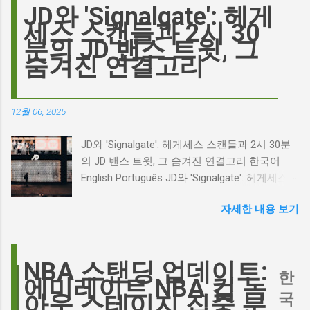
이 그 시작입니다. 하지만 그 이면에는 '연기'라
JD와 'Signalgate': 헤게
는 예술에 대한 깊은 갈망과, 완벽주의를 향한
세스 스캔들과 2시 30
끊임없는 열망이 숨겨져 있습니다. Photo by
분의 JD 밴스 트윗, 그
Plufow Le Studio on Unsplash 폭풍의 언덕, 그
숨겨진 연결고리
리고 캐스팅 논쟁의 불씨 최근 몇 주 동안 영화
계는 마고 로비의 <폭풍의 언덕> 리메이크 소식
으로 뜨거웠습니다. 특히, 제이콥 엘로디가 히스
12월 06, 2025
클리프 역을 맡는다는 소식에 많은 팬들이 환호
하는 동시에 우려를 표했습니다. 일부에서는 엘
JD와 'Signalgate': 헤게세스 스캔들과 2시 30분
로디의 이미지가 원작 속 히스클리프와는 다소
의 JD 밴스 트윗, 그 숨겨진 연결고리 한국어
거리가 있다는 의견을 제시하며 캐스팅에 대한
English Português JD와 'Signalgate': 헤게세스
논쟁이 불붙었습니다. 마고 로비는 캐스팅에 대
스캔들과 2시 30분의 JD 밴스 트윗, 그 숨겨진
한 비판에 대해 "기다려 보세요. 믿으세요. 분명
자세한 내용 보기
연결고리 오늘의 구글 트렌드 인기 검색어 'jd'는
만족하실 겁니다"라며 자신감을 드러냈지만, 논
단순히 두 글자의 약자가 아닙니다. 최근 미국
란은 쉽게 가라앉지 않았습니다. 최대100%세일
정치권과 미디어에서 뜨거운 감자로 떠오른
오늘의 특가 이러한 캐스팅 논쟁은 단순히 배우
'Signalgate' 스캔들과 깊숙이 연결되어 있습니
NBA 스탠딩 업데이트:
의 이미지가 원작과 부합하는지 여부를 넘어, 우
한
다. 폭스뉴스 진행자 피트 헤게세스(Pete
에미레이트 NBA 컵 녹
리가 '히스클리프'라는 인물에게 기대하는 바가
Hegseth)를 중심으로 벌어진 이 스캔들은 예상
국
아웃 스테이지 집중 분
무엇인지, 그리고 배우가 그 기대를 어떻게 충족