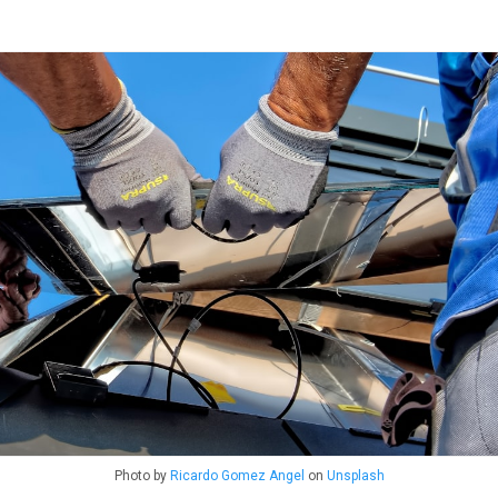
Photo by
Ricardo Gomez Angel
on
Unsplash