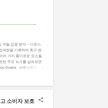
 챔피언십 격돌 집중 분석 – 다운스
높은 검색량을 기록하며 축구 팬
 여러 가지 흥미로운 요소들
관련된 주요 뉴스를 살펴보면
 Damion Downs : 사우스햄튼과
언 다운스의 결장은 사우스햄
L Championship Match :
 Birmingham City
 크리스 데이비스 감독은 원정 경기에서
리고 소비자 보호