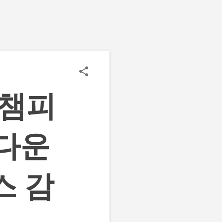
 챔피
 다운
스 감