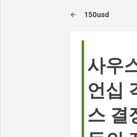
150usd
사우스
언십 
스 결