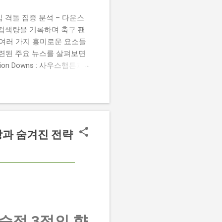
 챔피언십 격돌 집중 분석 – 다운스
높은 검색량을 기록하며 축구 팬
 여러 가지 흥미로운 요소들
관련된 주요 뉴스를 살펴보면
 Damion Downs : 사우스햄튼과
언 다운스의 결장은 사우스햄
L Championship Match :
 Birmingham City
 크리스 데이비스 감독은 원정 경기에서
향방과 숨겨진 전략
 승점 3점의 향