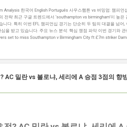
ngham Analysis 한국어 English Português 사우스햄튼 vs 버밍엄:
략 최근 구글 트렌드에서 'southampton vs birmingham'이 
니다. 특히 이번 EFL 챔피언십 경기는 단순히 두 팀의 대결을 넘어,
관심을 받고 있습니다. 주요 뉴스 분석: 핵심 쟁점 파악 이번 경기와 
 set to miss Southampton v Birmingham City ft £7m striker
명의 선수가 결장할 예정이며, 특히 700만 파운드 스트라이커 데미
Southampton vs Birmingham City LIVE Score Updates in EF
트를 제공하는 뉴스로, 팬들의 높은 관심도를 반영합니다. Chris Davies:
ve to try to "be themselves" away from home : 버밍엄 시티의
것이 중요하다고 강조했습니다. ...
 AC 밀란 vs 볼로냐, 세리에 A 승점 3점의 
전? AC 밀란 vs 볼로냐, 세리에 A