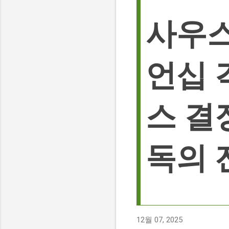
사우스
언십 
스 결
독의 
12월 07, 2025