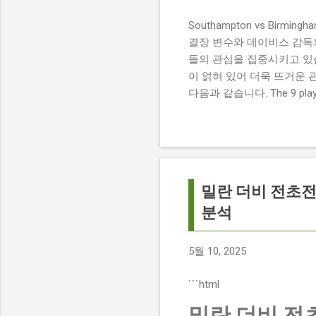
Southampton vs Birmi
결장 변수와 데이비스 감독의 전
들의 관심을 집중시키고 있습
이 얽혀 있어 더욱 뜨거운 
다음과 같습니다. The 9 players
버밍엄 시티 경기에서 총 9
튼에게 큰 타격이 될 것으로 보입니다. 
경기 당일 실시간 스코어 업데이
boss says his side ha
팀 고유의 색깔을 유지하는 
밀란 더비 전초전?
분석
5월 10, 2025
```html
밀란 더비 전초