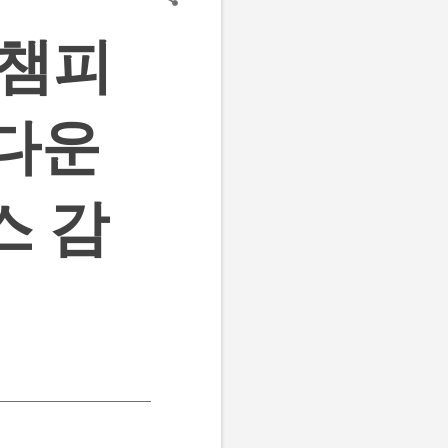
 챔피
 다운
스 감