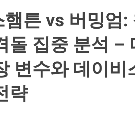
햄튼 vs 버밍엄:
격돌 집중 분석 –
장 변수와 데이비
전략