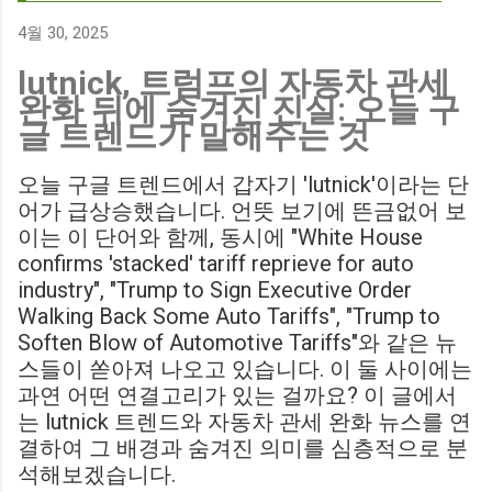
700만 파운드 스트라이커 데미언 다운스의 결장은 사우스햄튼
에게 큰 타격이 될 것으로 보입니다. Southampton vs
4월 30, 2025
Birmingham City LIVE Score Updates in EFL Championship
lutnick, 트럼프의 자동차 관세
Match : 경기 당일 실시간 스코어 업데이트를 제공하는 뉴스로,
완화 뒤에 숨겨진 진실: 오늘 구
팬들의 높은 관심도를 반영합니다. Chris Davies: Birmingham
글 트렌드가 말해주는 것
City boss says his side have to try to "be themselves" away
from home : 버밍엄 시티의 크리스 데이비스 감독은 원정 경기
오늘 구글 트렌드에서 갑자기 'lutnick'이라는 단
에서 팀 고유의 색깔을 유지하는 것이 중요하다고 강조했습니
어가 급상승했습니다. 언뜻 보기에 뜬금없어 보
다. ...
이는 이 단어와 함께, 동시에 "White House
confirms 'stacked' tariff reprieve for auto
industry", "Trump to Sign Executive Order
Walking Back Some Auto Tariffs", "Trump to
Soften Blow of Automotive Tariffs"와 같은 뉴
스들이 쏟아져 나오고 있습니다. 이 둘 사이에는
과연 어떤 연결고리가 있는 걸까요? 이 글에서
는 lutnick 트렌드와 자동차 관세 완화 뉴스를 연
결하여 그 배경과 숨겨진 의미를 심층적으로 분
석해보겠습니다.