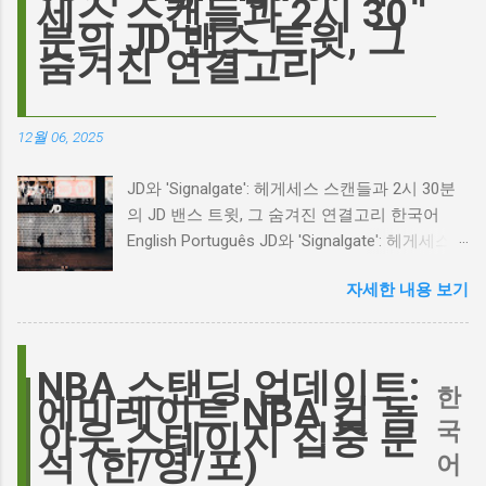
세스 스캔들과 2시 30
끊임없는 열망이 숨겨져 있습니다. Photo by
분의 JD 밴스 트윗, 그
Plufow Le Studio on Unsplash 폭풍의 언덕, 그
숨겨진 연결고리
리고 캐스팅 논쟁의 불씨 최근 몇 주 동안 영화
계는 마고 로비의 <폭풍의 언덕> 리메이크 소식
으로 뜨거웠습니다. 특히, 제이콥 엘로디가 히스
12월 06, 2025
클리프 역을 맡는다는 소식에 많은 팬들이 환호
하는 동시에 우려를 표했습니다. 일부에서는 엘
JD와 'Signalgate': 헤게세스 스캔들과 2시 30분
로디의 이미지가 원작 속 히스클리프와는 다소
의 JD 밴스 트윗, 그 숨겨진 연결고리 한국어
거리가 있다는 의견을 제시하며 캐스팅에 대한
English Português JD와 'Signalgate': 헤게세스
논쟁이 불붙었습니다. 마고 로비는 캐스팅에 대
스캔들과 2시 30분의 JD 밴스 트윗, 그 숨겨진
한 비판에 대해 "기다려 보세요. 믿으세요. 분명
자세한 내용 보기
연결고리 오늘의 구글 트렌드 인기 검색어 'jd'는
만족하실 겁니다"라며 자신감을 드러냈지만, 논
단순히 두 글자의 약자가 아닙니다. 최근 미국
란은 쉽게 가라앉지 않았습니다. 최대100%세일
정치권과 미디어에서 뜨거운 감자로 떠오른
오늘의 특가 이러한 캐스팅 논쟁은 단순히 배우
'Signalgate' 스캔들과 깊숙이 연결되어 있습니
NBA 스탠딩 업데이트:
의 이미지가 원작과 부합하는지 여부를 넘어, 우
한
다. 폭스뉴스 진행자 피트 헤게세스(Pete
에미레이트 NBA 컵 녹
리가 '히스클리프'라는 인물에게 기대하는 바가
Hegseth)를 중심으로 벌어진 이 스캔들은 예상
국
아웃 스테이지 집중 분
무엇인지, 그리고 배우가 그 기대를 어떻게 충족
치 못한 인물, JD 밴스(JD Vance)의 이름까지 소
석 (한/영/포)
어
시킬 수 있는지에 대한 근본적인 질문을 던집니
환하며 파장을 일으키고 있습니다. 왜 'jd'가 갑자