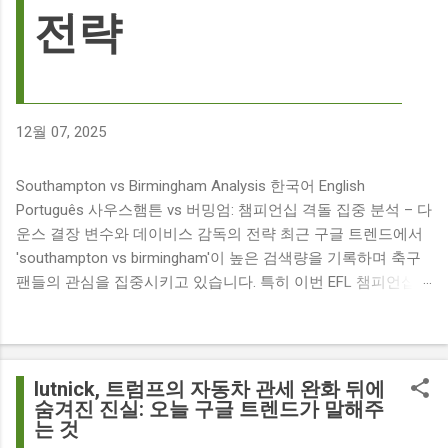
전략
12월 07, 2025
Southampton vs Birmingham Analysis 한국어 English
Português 사우스햄튼 vs 버밍엄: 챔피언십 격돌 집중 분석 – 다
운스 결장 변수와 데이비스 감독의 전략 최근 구글 트렌드에서
'southampton vs birmingham'이 높은 검색량을 기록하며 축구
팬들의 관심을 집중시키고 있습니다. 특히 이번 EFL 챔피언십
경기는 단순히 두 팀의 대결을 넘어, 여러 가지 흥미로운 요소들
이 얽혀 있어 더욱 뜨거운 관심을 받고 있습니다. 주요 뉴스 분
석: 핵심 쟁점 파악 이번 경기와 관련된 주요 뉴스를 살펴보면
다음과 같습니다. The 9 players set to miss Southampton v
lutnick, 트럼프의 자동차 관세 완화 뒤에
Birmingham City ft £7m striker Damion Downs : 사우스햄튼과
숨겨진 진실: 오늘 구글 트렌드가 말해주
는 것
버밍엄 시티 경기에서 총 9명의 선수가 결장할 예정이며, 특히