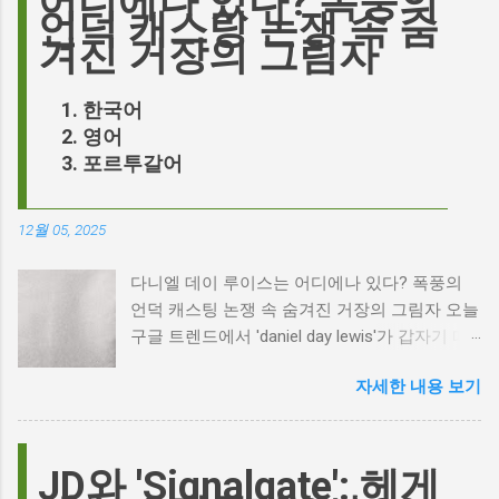
어디에나 있다? 폭풍의
언덕 캐스팅 논쟁 속 숨
겨진 거장의 그림자
한국어
영어
포르투갈어
12월 05, 2025
다니엘 데이 루이스는 어디에나 있다? 폭풍의
언덕 캐스팅 논쟁 속 숨겨진 거장의 그림자 오늘
구글 트렌드에서 'daniel day lewis'가 갑자기 떠
오른 이유는 무엇일까요? 은퇴한 연기 거장의
자세한 내용 보기
이름이 왜 다시 사람들의 입에 오르내리는 걸까
요? 표면적으로는 마고 로비가 제작하고 주연을
맡은 새로운 <폭풍의 언덕> 영화의 캐스팅 논란
이 그 시작입니다. 하지만 그 이면에는 '연기'라
JD와 'Signalgate': 헤게
는 예술에 대한 깊은 갈망과, 완벽주의를 향한