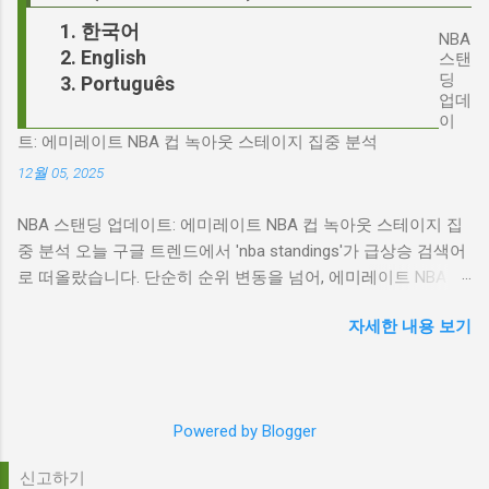
다. 다니엘 데이 루이스, '진정성'의 대명사 이 지
기 트렌드가 되었을까요? 그리고 이 모든 사건
한국어
점에서 다니엘 데이 루이스의 이름이 등장하는
NBA
들이 어떻게 얽혀있는 것일까요? 최대100%세일
English
것은 결코 우연이 아닙니다. 그는 '메소드 연
스탠
오늘의 특가 'Signalgate' 스캔들: 피트 헤게세스
딩
Português
기'의 극한을 보여주는 배우로서, 맡는 역할마다
의 그림자 먼저 'Signalgate' 스캔들의 핵심 인물
업데
완벽하게 몰입하여 실제 인물과 구분이 어려울
인 피트 헤게세스부터 살펴봐야 합니다. 최근 공
이
정도의 연기를 선보였습니다. <나의 왼발>에서
트: 에미레이트 NBA 컵 녹아웃 스테이지 집중 분석
개된 국방부 감사 보고서에 따르면, 헤게세스는
는 뇌성마비 장애인으로, <데어 윌 비 블러드>에
개인적인 용도로 군용 신호 장비를 부적절하게
12월 05, 2025
서는 탐욕스...
사용한 혐의를 받고 있습니다. 보고서는 헤게세
NBA 스탠딩 업데이트: 에미레이트 NBA 컵 녹아웃 스테이지 집
스의 행위가 윤리적으로 심각한 문제를 야기하
중 분석 오늘 구글 트렌드에서 'nba standings'가 급상승 검색어
며, 군의 명예를 훼손할 수 있다고 지적합니다.
로 떠올랐습니다. 단순히 순위 변동을 넘어, 에미레이트 NBA 컵
Photo by Samuel Regan-Asante on Unsplash
의 녹아웃 스테이지 진출 팀 확정과 맞물려 더욱 뜨거운 관심을
JD 밴스의 심야 트윗: 스캔들의 또 다른 불씨 문
자세한 내용 보기
받고 있습니다. 이번 포스팅에서는 NBA 컵 녹아웃 스테이지 관
제는 여기서 끝나지 않았습니다. 스캔들이 터진
련 주요 뉴스를 분석하고, 현재 NBA 판도를 짚어보겠습니다. 에
직후, JD 밴스가 새벽 2시 30분에 헤게세스의
미레이트 NBA 컵 녹아웃 스테이지: 놓쳐서는 안 될 빅 매치들
'Signalgate' 그룹에 문자를 보낸 사실이 드러나
최근 발표된 에미레이트 NBA 컵 녹아웃 스테이지 대진표는 팬
면서 논란은 더욱 증폭되었습니다. 벤스의 메시
Powered by Blogger
들의 기대감을 고조시키고 있습니다. "Emirates NBA Cup
지 내용은 정확히 알려지지 않았지만, 그의 ...
quarterfinals: What to know before single-elimination bracket
신고하기
tips off"라는 제목의 기사는 녹아웃 스테이지를 앞두고 알아야