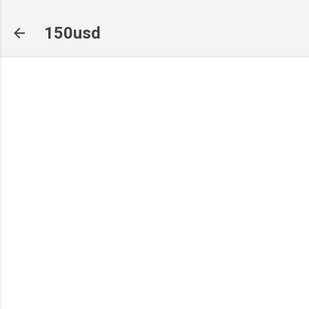
기본 콘텐츠로 건너뛰기
150usd