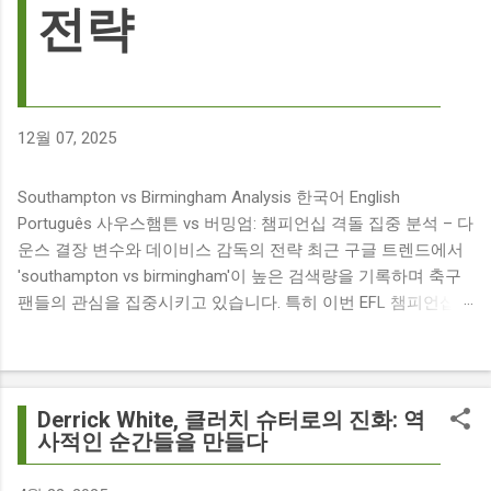
전략
12월 07, 2025
Southampton vs Birmingham Analysis 한국어 English
Português 사우스햄튼 vs 버밍엄: 챔피언십 격돌 집중 분석 – 다
운스 결장 변수와 데이비스 감독의 전략 최근 구글 트렌드에서
'southampton vs birmingham'이 높은 검색량을 기록하며 축구
팬들의 관심을 집중시키고 있습니다. 특히 이번 EFL 챔피언십
경기는 단순히 두 팀의 대결을 넘어, 여러 가지 흥미로운 요소들
이 얽혀 있어 더욱 뜨거운 관심을 받고 있습니다. 주요 뉴스 분
석: 핵심 쟁점 파악 이번 경기와 관련된 주요 뉴스를 살펴보면
다음과 같습니다. The 9 players set to miss Southampton v
Derrick White, 클러치 슈터로의 진화: 역
Birmingham City ft £7m striker Damion Downs : 사우스햄튼과
사적인 순간들을 만들다
버밍엄 시티 경기에서 총 9명의 선수가 결장할 예정이며, 특히
700만 파운드 스트라이커 데미언 다운스의 결장은 사우스햄튼