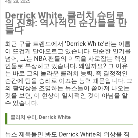
4월 28, 2025
에게 큰 타격이 될 것으로 보입니다. Southampton vs
Derrick White, 클러치 슈터로
Birmingham City LIVE Score Updates in EFL Championship
의 진화: 역사적인 순간들을 만
Match : 경기 당일 실시간 스코어 업데이트를 제공하는 뉴스로,
들다
팬들의 높은 관심도를 반영합니다. Chris Davies: Birmingham
City boss says his side have to try to "be themselves" away
최근 구글 트렌드에서 'Derrick White'라는 이름
from home : 버밍엄 시티의 크리스 데이비스 감독은 원정 경기
이 뜨겁게 달아오르고 있습니다. 단순한 인기를
에서 팀 고유의 색깔을 유지하는 것이 중요하다고 강조했습니
넘어, 그는 NBA 팬들의 이목을 사로잡는 핵심
다. ...
인물로 부상하고 있습니다. 왜일까요? 그 이유
는 바로 그의 놀라운 클러치 능력, 즉 결정적인
순간에 팀을 승리로 이끄는 능력 때문입니다. 그
의 활약상을 조명하는 뉴스들이 쏟아져 나오는
것을 보면, 이 현상이 일시적인 것이 아님을 알
수 있습니다.
클러치 슈터, Derrick White
뉴스 제목들만 봐도 Derrick White의 위상을 짐