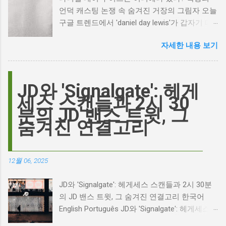
언덕 캐스팅 논쟁 속 숨겨진 거장의 그림자 오늘
구글 트렌드에서 'daniel day lewis'가 갑자기 떠
오른 이유는 무엇일까요? 은퇴한 연기 거장의
자세한 내용 보기
이름이 왜 다시 사람들의 입에 오르내리는 걸까
요? 표면적으로는 마고 로비가 제작하고 주연을
맡은 새로운 <폭풍의 언덕> 영화의 캐스팅 논란
이 그 시작입니다. 하지만 그 이면에는 '연기'라
JD와 'Signalgate': 헤게
는 예술에 대한 깊은 갈망과, 완벽주의를 향한
세스 스캔들과 2시 30
끊임없는 열망이 숨겨져 있습니다. Photo by
분의 JD 밴스 트윗, 그
Plufow Le Studio on Unsplash 폭풍의 언덕, 그
숨겨진 연결고리
리고 캐스팅 논쟁의 불씨 최근 몇 주 동안 영화
계는 마고 로비의 <폭풍의 언덕> 리메이크 소식
으로 뜨거웠습니다. 특히, 제이콥 엘로디가 히스
12월 06, 2025
클리프 역을 맡는다는 소식에 많은 팬들이 환호
하는 동시에 우려를 표했습니다. 일부에서는 엘
JD와 'Signalgate': 헤게세스 스캔들과 2시 30분
로디의 이미지가 원작 속 히스클리프와는 다소
의 JD 밴스 트윗, 그 숨겨진 연결고리 한국어
거리가 있다는 의견을 제시하며 캐스팅에 대한
English Português JD와 'Signalgate': 헤게세스
논쟁이 불붙었습니다. 마고 로비는 캐스팅에 대
스캔들과 2시 30분의 JD 밴스 트윗, 그 숨겨진