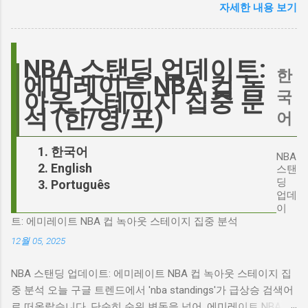
한 비판에 대해 "기다려 보세요. 믿으세요. 분명
자세한 내용 보기
연결고리 오늘의 구글 트렌드 인기 검색어 'jd'는
만족하실 겁니다"라며 자신감을 드러냈지만, 논
단순히 두 글자의 약자가 아닙니다. 최근 미국
란은 쉽게 가라앉지 않았습니다. 최대100%세일
정치권과 미디어에서 뜨거운 감자로 떠오른
오늘의 특가 이러한 캐스팅 논쟁은 단순히 배우
'Signalgate' 스캔들과 깊숙이 연결되어 있습니
NBA 스탠딩 업데이트:
의 이미지가 원작과 부합하는지 여부를 넘어, 우
한
다. 폭스뉴스 진행자 피트 헤게세스(Pete
에미레이트 NBA 컵 녹
리가 '히스클리프'라는 인물에게 기대하는 바가
Hegseth)를 중심으로 벌어진 이 스캔들은 예상
국
아웃 스테이지 집중 분
무엇인지, 그리고 배우가 그 기대를 어떻게 충족
치 못한 인물, JD 밴스(JD Vance)의 이름까지 소
석 (한/영/포)
어
시킬 수 있는지에 대한 근본적인 질문을 던집니
환하며 파장을 일으키고 있습니다. 왜 'jd'가 갑자
다. 다니엘 데이 루이스, '진정성'의 대명사 이 지
기 트렌드가 되었을까요? 그리고 이 모든 사건
한국어
점에서 다니엘 데이 루이스의 이름이 등장하는
NBA
들이 어떻게 얽혀있는 것일까요? 최대100%세일
English
것은 결코 우연이 아닙니다. 그는 '메소드 연
스탠
오늘의 특가 'Signalgate' 스캔들: 피트 헤게세스
딩
Português
기'의 극한을 보여주는 배우로서, 맡는 역할마다
의 그림자 먼저 'Signalgate' 스캔들의 핵심 인물
업데
완벽하게 몰입하여 실제 인물과 구분이 어려울
인 피트 헤게세스부터 살펴봐야 합니다. 최근 공
이
정도의 연기를 선보였습니다. <나의 왼발>에서
트: 에미레이트 NBA 컵 녹아웃 스테이지 집중 분석
개된 국방부 감사 보고서에 따르면, 헤게세스는
는 뇌성마비 장애인으로, <데어 윌 비 블러드>에
개인적인 용도로 군용 신호 장비를 부적절하게
12월 05, 2025
서는 탐욕스...
사용한 혐의를 받고 있습니다. 보고서는 헤게세
NBA 스탠딩 업데이트: 에미레이트 NBA 컵 녹아웃 스테이지 집
스의 행위가 윤리적으로 심각한 문제를 야기하
중 분석 오늘 구글 트렌드에서 'nba standings'가 급상승 검색어
며, 군의 명예를 훼손할 수 있다고 지적합니다.
로 떠올랐습니다. 단순히 순위 변동을 넘어, 에미레이트 NBA 컵
Photo by Samuel Regan-Asante on Unsplash