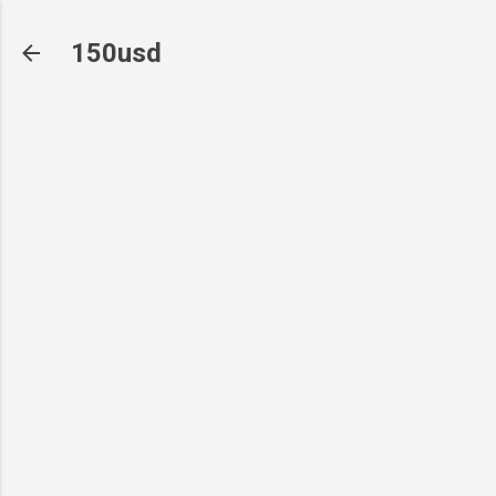
기본 콘텐츠로 건너뛰기
150usd