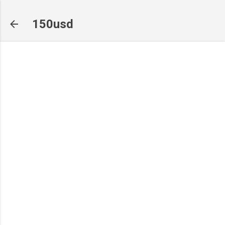
기본 콘텐츠로 건너뛰기
150usd