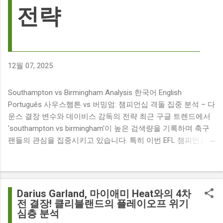
전략
12월 07, 2025
Southampton vs Birmingham Analysis 한국어 English
Português 사우스햄튼 vs 버밍엄: 챔피언십 격돌 집중 분석 – 다
운스 결장 변수와 데이비스 감독의 전략 최근 구글 트렌드에서
'southampton vs birmingham'이 높은 검색량을 기록하며 축구
팬들의 관심을 집중시키고 있습니다. 특히 이번 EFL 챔피언십
경기는 단순히 두 팀의 대결을 넘어, 여러 가지 흥미로운 요소들
이 얽혀 있어 더욱 뜨거운 관심을 받고 있습니다. 주요 뉴스 분
석: 핵심 쟁점 파악 이번 경기와 관련된 주요 뉴스를 살펴보면
다음과 같습니다. The 9 players set to miss Southampton v
Darius Garland, 마이애미 Heat와의 4차
Birmingham City ft £7m striker Damion Downs : 사우스햄튼과
전 결장! 클리블랜드의 플레이오프 위기
심층 분석
버밍엄 시티 경기에서 총 9명의 선수가 결장할 예정이며, 특히