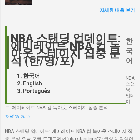
논쟁이 불붙었습니다. 마고 로비는 캐스팅에 대
스캔들과 2시 30분의 JD 밴스 트윗, 그 숨겨진
한 비판에 대해 "기다려 보세요. 믿으세요. 분명
자세한 내용 보기
연결고리 오늘의 구글 트렌드 인기 검색어 'jd'는
만족하실 겁니다"라며 자신감을 드러냈지만, 논
단순히 두 글자의 약자가 아닙니다. 최근 미국
란은 쉽게 가라앉지 않았습니다. 최대100%세일
정치권과 미디어에서 뜨거운 감자로 떠오른
오늘의 특가 이러한 캐스팅 논쟁은 단순히 배우
'Signalgate' 스캔들과 깊숙이 연결되어 있습니
NBA 스탠딩 업데이트:
의 이미지가 원작과 부합하는지 여부를 넘어, 우
한
다. 폭스뉴스 진행자 피트 헤게세스(Pete
에미레이트 NBA 컵 녹
리가 '히스클리프'라는 인물에게 기대하는 바가
Hegseth)를 중심으로 벌어진 이 스캔들은 예상
국
아웃 스테이지 집중 분
무엇인지, 그리고 배우가 그 기대를 어떻게 충족
치 못한 인물, JD 밴스(JD Vance)의 이름까지 소
석 (한/영/포)
어
시킬 수 있는지에 대한 근본적인 질문을 던집니
환하며 파장을 일으키고 있습니다. 왜 'jd'가 갑자
다. 다니엘 데이 루이스, '진정성'의 대명사 이 지
기 트렌드가 되었을까요? 그리고 이 모든 사건
한국어
점에서 다니엘 데이 루이스의 이름이 등장하는
NBA
들이 어떻게 얽혀있는 것일까요? 최대100%세일
English
것은 결코 우연이 아닙니다. 그는 '메소드 연
스탠
오늘의 특가 'Signalgate' 스캔들: 피트 헤게세스
딩
Português
기'의 극한을 보여주는 배우로서, 맡는 역할마다
의 그림자 먼저 'Signalgate' 스캔들의 핵심 인물
업데
완벽하게 몰입하여 실제 인물과 구분이 어려울
인 피트 헤게세스부터 살펴봐야 합니다. 최근 공
이
정도의 연기를 선보였습니다. <나의 왼발>에서
트: 에미레이트 NBA 컵 녹아웃 스테이지 집중 분석
개된 국방부 감사 보고서에 따르면, 헤게세스는
는 뇌성마비 장애인으로, <데어 윌 비 블러드>에
개인적인 용도로 군용 신호 장비를 부적절하게
12월 05, 2025
서는 탐욕스...
사용한 혐의를 받고 있습니다. 보고서는 헤게세
NBA 스탠딩 업데이트: 에미레이트 NBA 컵 녹아웃 스테이지 집
스의 행위가 윤리적으로 심각한 문제를 야기하
중 분석 오늘 구글 트렌드에서 'nba standings'가 급상승 검색어
며, 군의 명예를 훼손할 수 있다고 지적합니다.