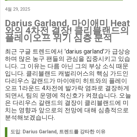
700만 파운드 스트라이커 데미언 다운스의 결장은 사우스햄튼
에게 큰 타격이 될 것으로 보입니다. Southampton vs
4월 29, 2025
Birmingham City LIVE Score Updates in EFL Championship
Darius Garland, 마이애미 Heat
Match : 경기 당일 실시간 스코어 업데이트를 제공하는 뉴스로,
와의 4차전 결장! 클리블랜드의
팬들의 높은 관심도를 반영합니다. Chris Davies: Birmingham
플레이오프 위기 심층 분석
City boss says his side have to try to "be themselves" away
from home : 버밍엄 시티의 크리스 데이비스 감독은 원정 경기
최근 구글 트렌드에서 'darius garland'가 급상승
에서 팀 고유의 색깔을 유지하는 것이 중요하다고 강조했습니
하며 많은 농구 팬들의 관심을 집중시키고 있습
다. ...
니다. 그 이유는 다름 아닌 그의 부상 소식 때문
입니다. 클리블랜드 캐벌리어스의 핵심 가드인
다리우스 갈랜드가 마이애미 히트와의 플레이
오프 1라운드 4차전에 발가락 염좌로 결장하게
되면서, 팀의 운명에 적신호가 켜졌습니다. 오늘
은 다리우스 갈랜드의 결장이 클리블랜드에 미
치는 영향과 앞으로의 전망에 대해 심층적으로
분석해보겠습니다.
도입: Darius Garland, 트렌드를 강타한 이유