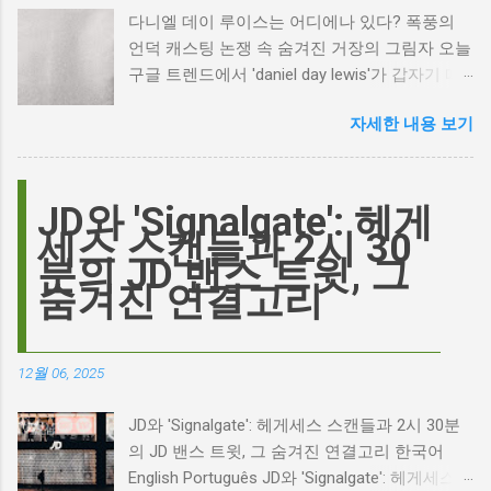
다니엘 데이 루이스는 어디에나 있다? 폭풍의
언덕 캐스팅 논쟁 속 숨겨진 거장의 그림자 오늘
구글 트렌드에서 'daniel day lewis'가 갑자기 떠
오른 이유는 무엇일까요? 은퇴한 연기 거장의
자세한 내용 보기
이름이 왜 다시 사람들의 입에 오르내리는 걸까
요? 표면적으로는 마고 로비가 제작하고 주연을
맡은 새로운 <폭풍의 언덕> 영화의 캐스팅 논란
이 그 시작입니다. 하지만 그 이면에는 '연기'라
JD와 'Signalgate': 헤게
는 예술에 대한 깊은 갈망과, 완벽주의를 향한
세스 스캔들과 2시 30
끊임없는 열망이 숨겨져 있습니다. Photo by
분의 JD 밴스 트윗, 그
Plufow Le Studio on Unsplash 폭풍의 언덕, 그
숨겨진 연결고리
리고 캐스팅 논쟁의 불씨 최근 몇 주 동안 영화
계는 마고 로비의 <폭풍의 언덕> 리메이크 소식
으로 뜨거웠습니다. 특히, 제이콥 엘로디가 히스
12월 06, 2025
클리프 역을 맡는다는 소식에 많은 팬들이 환호
하는 동시에 우려를 표했습니다. 일부에서는 엘
JD와 'Signalgate': 헤게세스 스캔들과 2시 30분
로디의 이미지가 원작 속 히스클리프와는 다소
의 JD 밴스 트윗, 그 숨겨진 연결고리 한국어
거리가 있다는 의견을 제시하며 캐스팅에 대한
English Português JD와 'Signalgate': 헤게세스